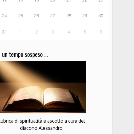
24
25
26
27
28
29
30
31
1
2
3
4
5
6
n un tempo sospeso …
ubrica di spiritualità e ascolto a cura del
diacono Alessandro