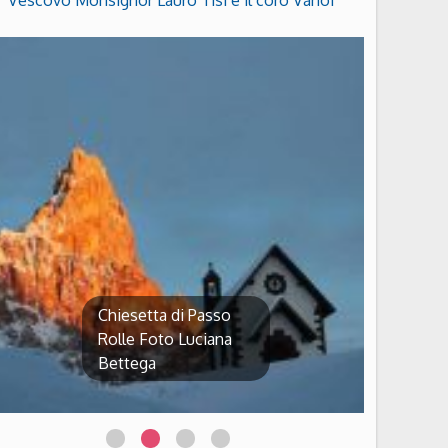
Vescovo Monsignor Lauro Tisi e il coro Vanoi
Chiesetta di Passo
Rolle Foto Luciana
Bettega