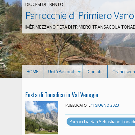
DIOCESI DI TRENTO
Parrocchie di Primiero Vano
IMÈR MEZZANO FIERA DI PRIMIERO TRANSACQUA TONA
HOME
Unità Pastorali
Contatti
Orario segr
Festa di Tonadico in Val Venegia
PUBBLICATO IL
11 GIUGNO 2023
Parrocchia San Sebastiano Tonad