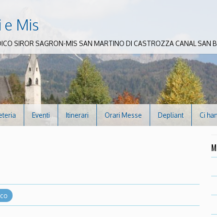
i e Mis
DICO SIROR SAGRON-MIS SAN MARTINO DI CASTROZZA CANAL SAN
eteria
Eventi
Itinerari
Orari Messe
Depliant
Ci ha
M
ico