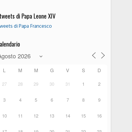
 tweets di Papa Leone XIV
weets di Papa Francesco
alendario
L
M
M
G
V
S
D
27
28
29
30
31
1
2
3
4
5
6
7
8
9
10
11
12
13
14
15
16
17
18
19
20
21
22
23