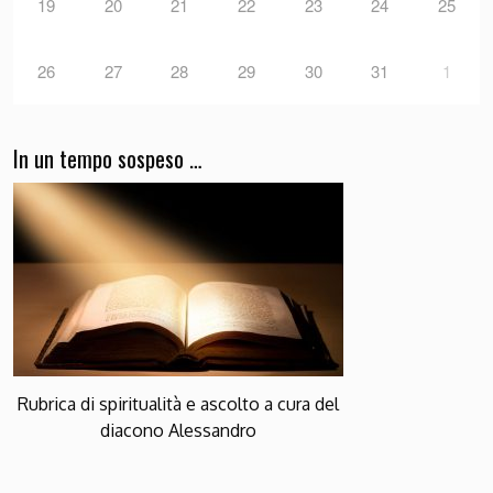
19
20
21
22
23
24
25
26
27
28
29
30
31
1
In un tempo sospeso …
Rubrica di spiritualità e ascolto a cura del
diacono Alessandro