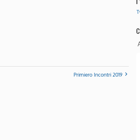
I
T
C
Primiero Incontri 2019