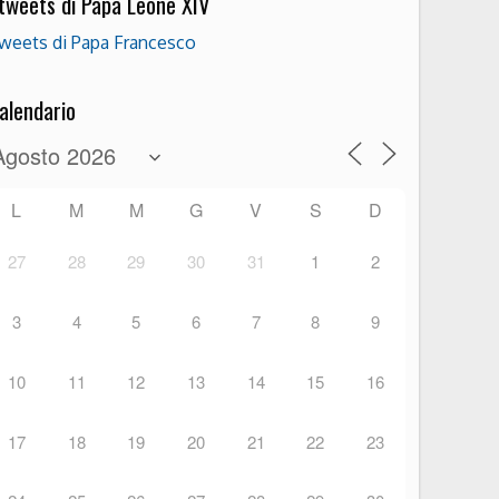
 tweets di Papa Leone XIV
weets di Papa Francesco
alendario
L
M
M
G
V
S
D
27
28
29
30
31
1
2
3
4
5
6
7
8
9
10
11
12
13
14
15
16
17
18
19
20
21
22
23