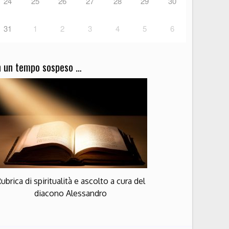
24
25
26
27
28
29
30
31
1
2
3
4
5
6
n un tempo sospeso …
ubrica di spiritualità e ascolto a cura del
diacono Alessandro