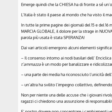
Emerge quindi che la CHIESA ha di fronte a sé un’
L’Italia è stato il paese al mondo che ha visto il m
In tutte le prime pagine dei giornali del 15 e del 16 
MARCIA GLOBALE, il dolore per la strage in NUOVA
parola più usata è stata SPERANZA!
Dai vari articoli emergono alcuni elementi significat
– Il consenso intorno ai nodi basilari dell’ Enciclic
t’ammazza
è un modo per banalizzare e ridicolizza
– una parte dei media ha riconosciuto l’unicità dell’
– un’altra ha svilito l’impegno collettivo, definendo 
Non per niente una delle accuse che i giovani rivo
ragazzi ci chiedono una assunzione di responsabili
E’ nostro dovere non concentrare i cambiamenti ve