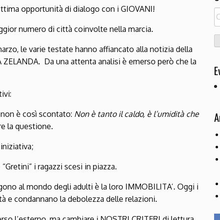
ottima opportunità di dialogo con i GIOVANI!
R
pe
aggior numero di città coinvolte nella marcia.
marzo, le varie testate hanno affiancato alla notizia della
 ZELANDA. Da una attenta analisi è emerso però che la
E
ivi:
a non è così scontato:
Non è tanto il caldo, è l’umidità che
A
re la questione.
iniziativa;
“Gretini” i ragazzi scesi in piazza.
lgono al mondo degli adulti è la loro IMMOBILITA’. Oggi i
tà e condannano la debolezza delle relazioni.
rso l’esterno, ma cambiare i NOSTRI CRITERI di lettura