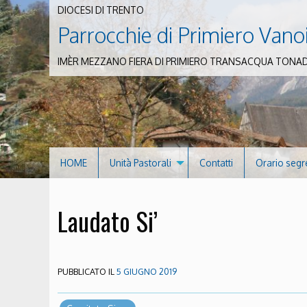
DIOCESI DI TRENTO
Parrocchie di Primiero Vano
IMÈR MEZZANO FIERA DI PRIMIERO TRANSACQUA TONA
HOME
Unità Pastorali
Contatti
Orario segr
Laudato Si’
PUBBLICATO IL
5 GIUGNO 2019