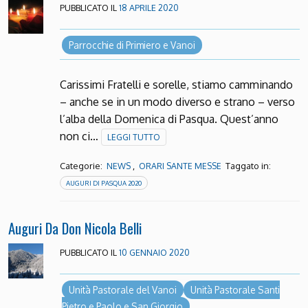
PUBBLICATO IL
18 APRILE 2020
Parrocchie di Primiero e Vanoi
Carissimi Fratelli e sorelle, stiamo camminando
– anche se in un modo diverso e strano – verso
l’alba della Domenica di Pasqua. Quest’anno
non ci…
LEGGI TUTTO
Categorie:
,
Taggato in:
NEWS
ORARI SANTE MESSE
AUGURI DI PASQUA 2020
Auguri Da Don Nicola Belli
PUBBLICATO IL
10 GENNAIO 2020
Unità Pastorale del Vanoi
Unità Pastorale Santi
Pietro e Paolo e San Giorgio