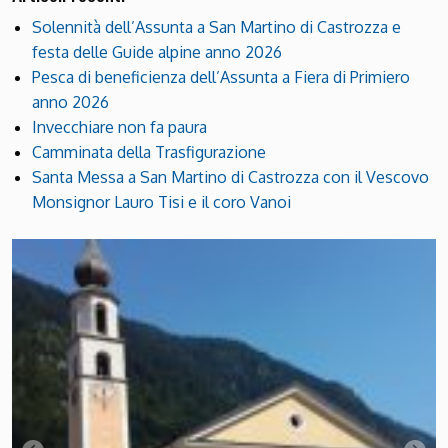
Solennità dell’Assunta a San Martino di Castrozza e
festa delle Guide alpine anno 2026
Pesca di beneficienza dell’Assunta a Fiera di Primiero
anno 2026
Invecchiare non fa paura
Camminata della Trasfigurazione
Santa Messa a San Martino di Castrozza con il Vescovo
Monsignor Lauro Tisi e il coro Vanoi