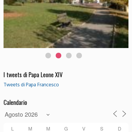
I tweets di Papa Leone XIV
Tweets di Papa Francesco
Calendario
L
M
M
G
V
S
D