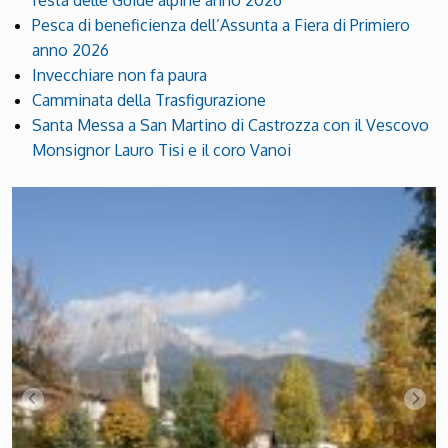
festa delle Guide alpine anno 2026
Pesca di beneficienza dell’Assunta a Fiera di Primiero
anno 2026
Invecchiare non fa paura
Camminata della Trasfigurazione
Santa Messa a San Martino di Castrozza con il Vescovo
Monsignor Lauro Tisi e il coro Vanoi