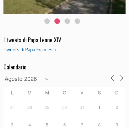
I tweets di Papa Leone XIV
Tweets di Papa Francesco
Calendario
L
M
M
G
V
S
D
27
28
29
30
31
1
2
3
4
5
6
7
8
9