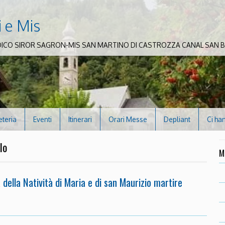
i e Mis
DICO SIROR SAGRON-MIS SAN MARTINO DI CASTROZZA CANAL SAN
eteria
Eventi
Itinerari
Orari Messe
Depliant
Ci ha
lo
M
della Natività di Maria e di san Maurizio martire