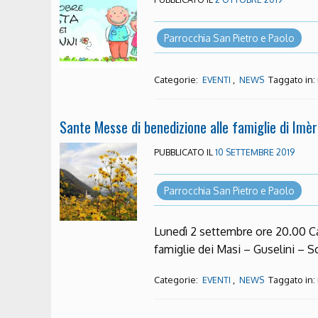
Parrocchia San Pietro e Paolo
Categorie:
,
Taggato in:
EVENTI
NEWS
Sante Messe di benedizione alle famiglie di Imèr
PUBBLICATO IL
10 SETTEMBRE 2019
Parrocchia San Pietro e Paolo
Lunedì 2 settembre ore 20.00 C
famiglie dei Masi – Guselini –
Categorie:
,
Taggato in:
EVENTI
NEWS