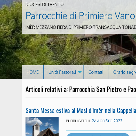
DIOCESI DI TRENTO
Parrocchie di Primiero Vano
IMÈR MEZZANO FIERA DI PRIMIERO TRANSACQUA TONA
HOME
Unità Pastorali
Contatti
Orario segr
Articoli relativi a: Parrocchia San Pietro e Pao
Santa Messa estiva ai Masi d’Imèr nella Cappella 
PUBBLICATO IL
26 AGOSTO 2022