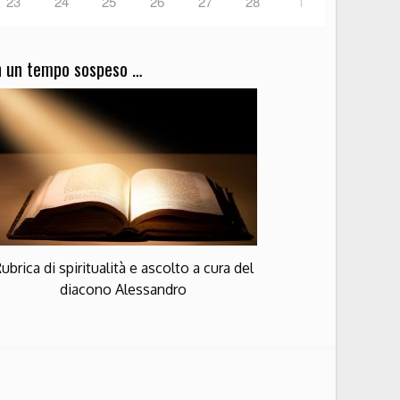
23
24
25
26
27
28
1
n un tempo sospeso …
ubrica di spiritualità e ascolto a cura del
diacono Alessandro