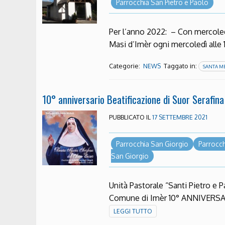
Parrocchia San Pietro e Paolo
Per l’anno 2022: – Con mercoledì
Masi d’Imèr ogni mercoledì alle
Categorie:
Taggato in:
NEWS
SANTA ME
10° anniversario Beatificazione di Suor Serafina
PUBBLICATO IL
17 SETTEMBRE 2021
Parrocchia San Giorgio
Parrocch
San Giorgio
Unità Pastorale “Santi Pietro e 
Comune di Imèr 10° ANNIVER
LEGGI TUTTO