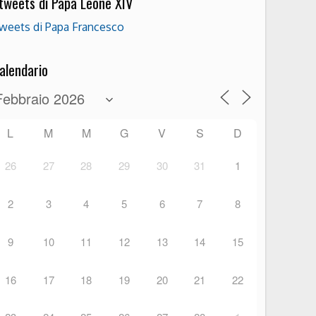
 tweets di Papa Leone XIV
weets di Papa Francesco
alendario
L
M
M
G
V
S
D
26
27
28
29
30
31
1
2
3
4
5
6
7
8
9
10
11
12
13
14
15
16
17
18
19
20
21
22