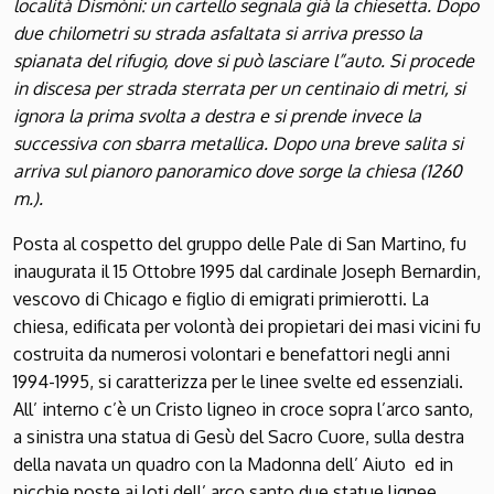
località Dismòni: un cartello segnala già la chiesetta. Dopo
due chilometri su strada asfaltata si arriva presso la
spianata del rifugio, dove si può lasciare l”auto. Si procede
in discesa per strada sterrata per un centinaio di metri, si
ignora la prima svolta a destra e si prende invece la
successiva con sbarra metallica. Dopo una breve salita si
arriva sul pianoro panoramico dove sorge la chiesa (1260
m.).
Posta al cospetto del gruppo delle Pale di San Martino, fu
inaugurata il 15 Ottobre 1995 dal cardinale Joseph Bernardin,
vescovo di Chicago e figlio di emigrati primierotti. La
chiesa, edificata per volontà dei propietari dei masi vicini fu
costruita da numerosi volontari e benefattori negli anni
1994-1995, si caratterizza per le linee svelte ed essenziali.
All’ interno c’è un Cristo ligneo in croce sopra l’arco santo,
a sinistra una statua di Gesù del Sacro Cuore, sulla destra
della navata un quadro con la Madonna dell’ Aiuto ed in
nicchie poste ai loti dell’ arco santo due statue lignee