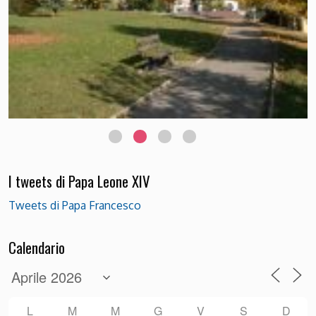
I tweets di Papa Leone XIV
Tweets di Papa Francesco
Calendario
L
M
M
G
V
S
D