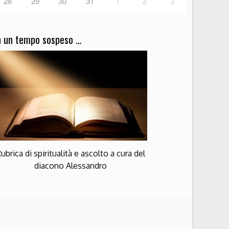
28
29
30
31
1
2
3
n un tempo sospeso …
ubrica di spiritualità e ascolto a cura del
diacono Alessandro