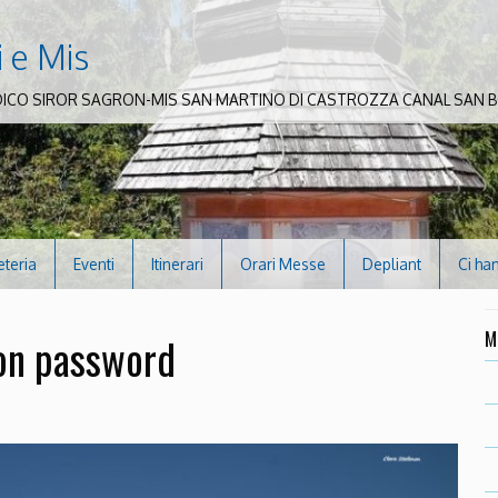
i e Mis
DICO SIROR SAGRON-MIS SAN MARTINO DI CASTROZZA CANAL SAN
eteria
Eventi
Itinerari
Orari Messe
Depliant
Ci ha
M
con password