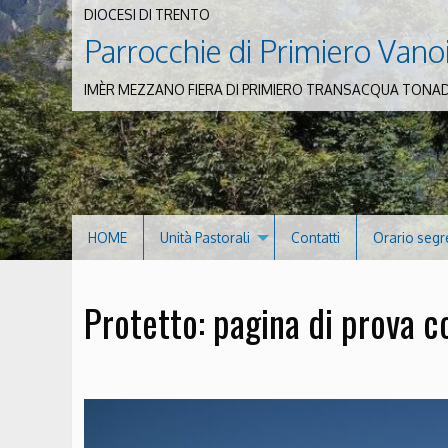
DIOCESI DI TRENTO
Parrocchie di Primiero Vano
IMÈR MEZZANO FIERA DI PRIMIERO TRANSACQUA TONA
HOME
Unità Pastorali
Contatti
Orario segr
Protetto: pagina di prova 