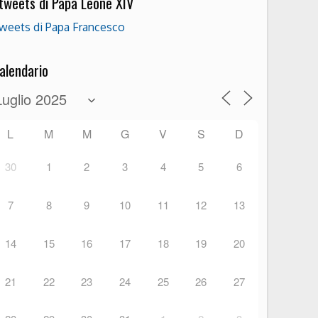
 tweets di Papa Leone XIV
weets di Papa Francesco
alendario
L
M
M
G
V
S
D
30
1
2
3
4
5
6
7
8
9
10
11
12
13
14
15
16
17
18
19
20
21
22
23
24
25
26
27