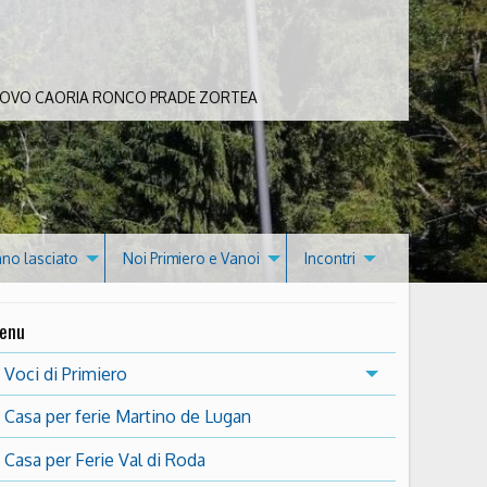
 BOVO CAORIA RONCO PRADE ZORTEA
nno lasciato
Noi Primiero e Vanoi
Incontri
enu
Voci di Primiero
Casa per ferie Martino de Lugan
Casa per Ferie Val di Roda