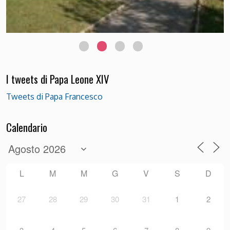
Chiesetta di Passo Rolle Foto Luciana Bettega
I tweets di Papa Leone XIV
Tweets di Papa Francesco
Calendario
L
M
M
G
V
S
D
27
28
29
30
31
1
2