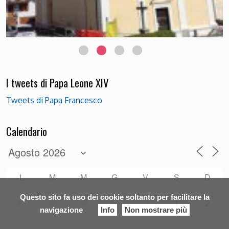
Chiesetta di Passo Rolle Foto Luciana Bettega
I tweets di Papa Leone XIV
Tweets di Papa Francesco
Calendario
L
M
M
G
V
S
D
Questo sito fa uso dei cookie soltanto per facilitare la
27
28
29
30
31
1
2
navigazione
Info
Non mostrare più