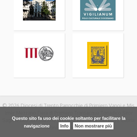
© 2026 Diocesi di Trento Parrocchie di Primiero Vanoi e Mis
Imèr Mezzano Fiera di Primiero Transacqua Tonadico Siror
Questo sito fa uso dei cookie soltanto per facilitare la
Sagron-Mis San Martino di Castrozza Canal San Bovo Caoria
navigazione
Info
Non mostrare più
Ronco Prade Zortea