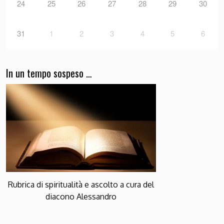
24
25
26
27
28
29
30
31
1
2
3
4
5
6
In un tempo sospeso …
Rubrica di spiritualità e ascolto a cura del
diacono Alessandro