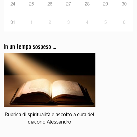
24
25
26
27
28
29
30
31
1
2
3
4
5
6
In un tempo sospeso …
Rubrica di spiritualità e ascolto a cura del
diacono Alessandro