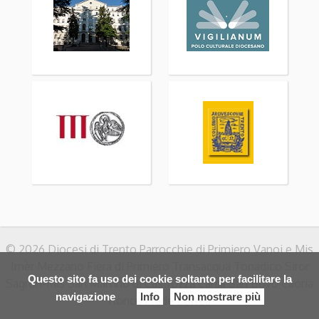
© 2026 Diocesi di Trento Parrocchie di Primiero Vanoi e Mis
Imèr Mezzano Fiera di Primiero Transacqua Tonadico Siror
Questo sito fa uso dei cookie soltanto per facilitare la
Sagron-Mis San Martino di Castrozza Canal San Bovo Caoria
navigazione
Info
Non mostrare più
Ronco Prade Zortea