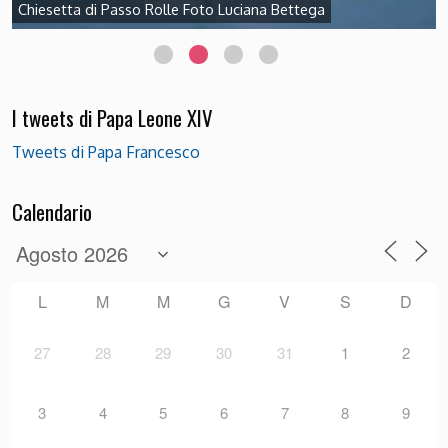
Chiesetta di Passo Rolle Foto Luciana Bettega
I tweets di Papa Leone XIV
Tweets di Papa Francesco
Calendario
L
M
M
G
V
S
D
27
28
29
30
31
1
2
3
4
5
6
7
8
9