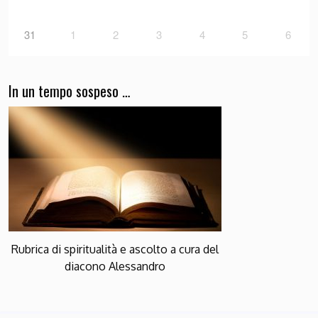
31
1
2
3
4
5
6
In un tempo sospeso …
Rubrica di spiritualità e ascolto a cura del
diacono Alessandro