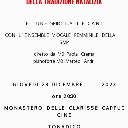
D
ELLA
TRADIZIONE NATALIZIA
L E T TU R E SPIR I TUA L I E C A N T I
CON L ‘ E NSEMBLE V OCALE FEMMINILE DELLA
SMP
d1retto da M0 Paola Crema
pianoforte M0 Matteo Andri
.
G I O V E D I 2 8 D I C E M B R E 2 0 2 3
o r e
2 0:30
M O N A S T E R O D E L L E C L A R
I S S E C A P P U C
C I N E
T O N A D I C O