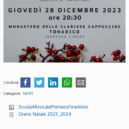
Condividi
Categorie:
NEWS
ScuolaMusicalePrimieroFineAnno
Orario Natale 2023_2024