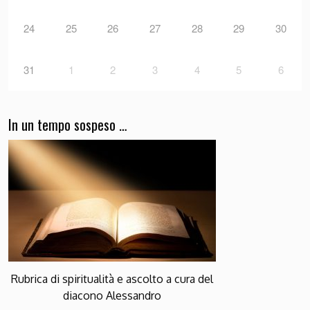
24
25
26
27
28
29
30
31
1
2
3
4
5
6
In un tempo sospeso …
Rubrica di spiritualità e ascolto a cura del
diacono Alessandro