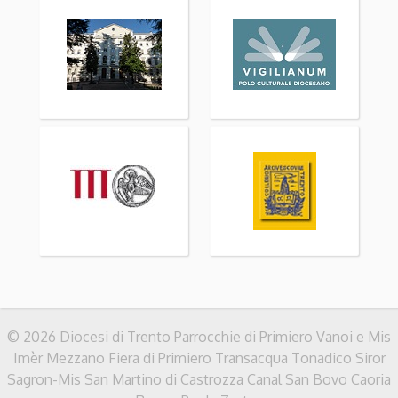
© 2026 Diocesi di Trento Parrocchie di Primiero Vanoi e Mis
Imèr Mezzano Fiera di Primiero Transacqua Tonadico Siror
Sagron-Mis San Martino di Castrozza Canal San Bovo Caoria