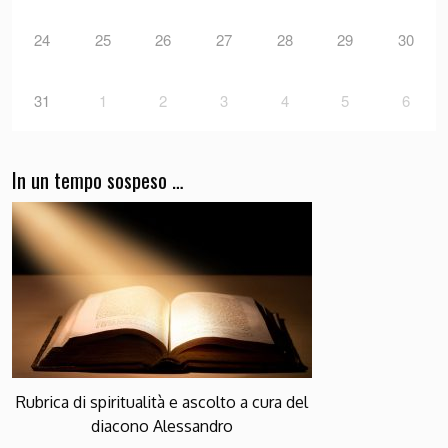
24
25
26
27
28
29
30
31
1
2
3
4
5
6
In un tempo sospeso …
Rubrica di spiritualità e ascolto a cura del
diacono Alessandro