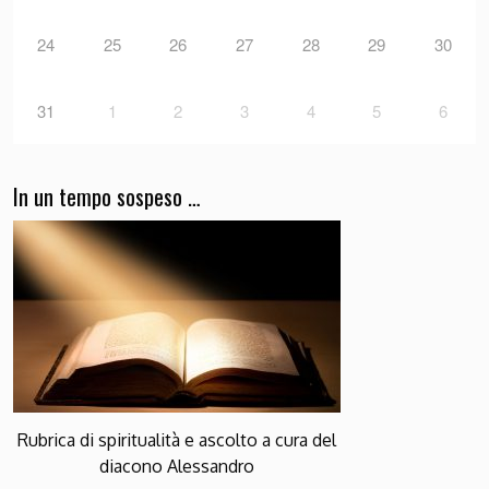
24
25
26
27
28
29
30
31
1
2
3
4
5
6
In un tempo sospeso …
Rubrica di spiritualità e ascolto a cura del
diacono Alessandro