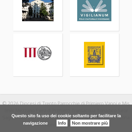
© 2026 Diocesi di Trento Parrocchie di Primiero Vanoi e Mis
Imèr Mezzano Fiera di Primiero Transacqua Tonadico Siror
Questo sito fa uso dei cookie soltanto per facilitare la
Sagron-Mis San Martino di Castrozza Canal San Bovo Caoria
navigazione
Info
Non mostrare più
Ronco Prade Zortea