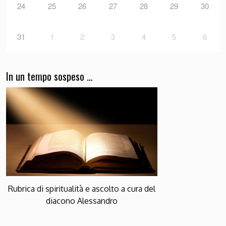
24
25
26
27
28
29
30
31
1
2
3
4
5
6
In un tempo sospeso …
Rubrica di spiritualità e ascolto a cura del
diacono Alessandro