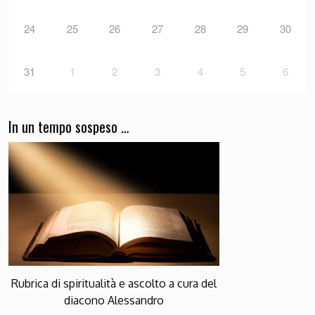
24
25
26
27
28
29
30
31
1
2
3
4
5
6
In un tempo sospeso …
Rubrica di spiritualità e ascolto a cura del
diacono Alessandro