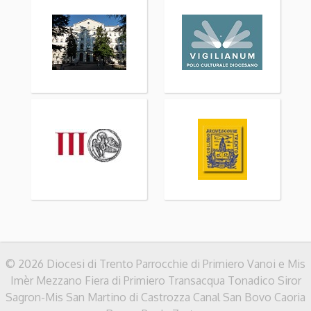
© 2026 Diocesi di Trento Parrocchie di Primiero Vanoi e Mis
Imèr Mezzano Fiera di Primiero Transacqua Tonadico Siror
Sagron-Mis San Martino di Castrozza Canal San Bovo Caoria