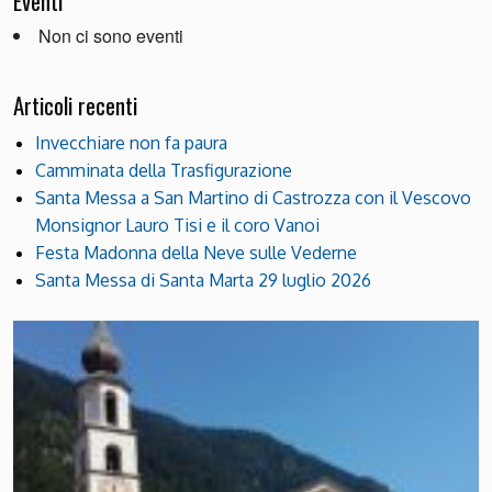
Eventi
Non ci sono eventi
Articoli recenti
Invecchiare non fa paura
Camminata della Trasfigurazione
Santa Messa a San Martino di Castrozza con il Vescovo
Monsignor Lauro Tisi e il coro Vanoi
Festa Madonna della Neve sulle Vederne
Santa Messa di Santa Marta 29 luglio 2026