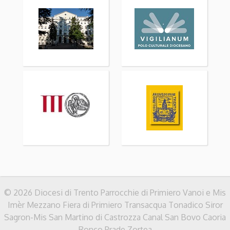
© 2026 Diocesi di Trento Parrocchie di Primiero Vanoi e Mis
Imèr Mezzano Fiera di Primiero Transacqua Tonadico Siror
Sagron-Mis San Martino di Castrozza Canal San Bovo Caoria
Ronco Prade Zortea