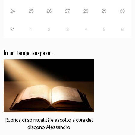
24
25
26
27
28
29
30
31
1
2
3
4
5
6
In un tempo sospeso …
Rubrica di spiritualità e ascolto a cura del
diacono Alessandro