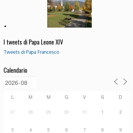
I tweets di Papa Leone XIV
Tweets di Papa Francesco
Calendario
L
M
M
G
V
S
D
27
28
29
30
31
1
2
3
4
5
6
7
8
9