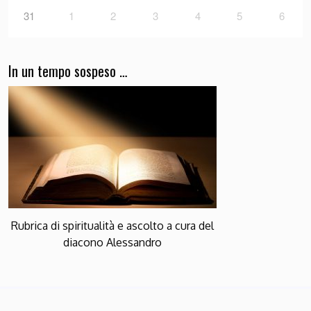
31
1
2
3
4
5
6
In un tempo sospeso …
Rubrica di spiritualità e ascolto a cura del
diacono Alessandro