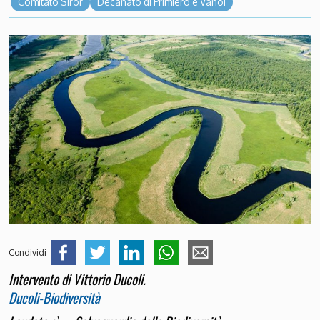
Comitato Siror
Decanato di Primiero e Vanoi
Condividi
Intervento di Vittorio Ducoli.
Ducoli-Biodiversità