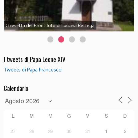
Chiesetta del Pront foto di Luciana Bettega
I tweets di Papa Leone XIV
Tweets di Papa Francesco
Calendario
L
M
M
G
V
S
D
27
28
29
30
31
1
2