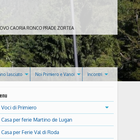
 BOVO CAORIA RONCO PRADE ZORTEA
nno lasciato
Noi Primiero e Vanoi
Incontri
enu
Voci di Primiero
Casa per ferie Martino de Lugan
Casa per Ferie Val di Roda