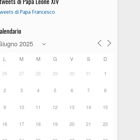
 tweets di Papa Leone XIV
weets di Papa Francesco
alendario
L
M
M
G
V
S
D
26
27
28
29
30
31
1
2
3
4
5
6
7
8
9
10
11
12
13
14
15
16
17
18
19
20
21
22