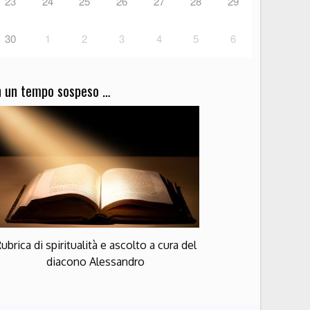
23
24
25
26
27
28
29
30
1
2
3
4
5
6
n un tempo sospeso …
ubrica di spiritualità e ascolto a cura del
diacono Alessandro