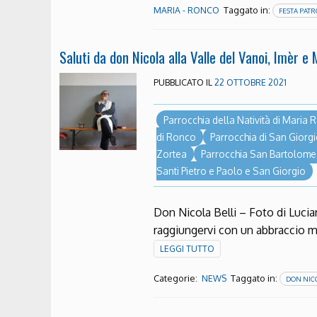
Taggato in:
MARIA - RONCO
FESTA PATR
Saluti da don Nicola alla Valle del Vanoi, Imèr e
PUBBLICATO IL
22 OTTOBRE 2021
Parrocchia della Natività di Maria
di Ronco
Parrocchia di San Giorg
Zortea
Parrocchia San Bartolom
Santi Pietro e Paolo e San Giorgio
Don Nicola Belli – Foto di Lucian
raggiungervi con un abbraccio 
LEGGI TUTTO
Categorie:
Taggato in:
NEWS
DON NICO