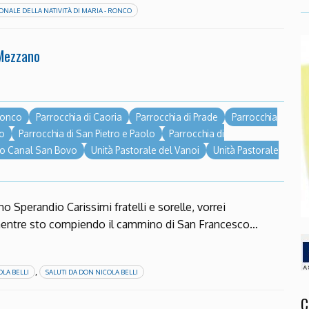
ONALE DELLA NATIVITÀ DI MARIA - RONCO
 Mezzano
 Ronco
Parrocchia di Caoria
Parrocchia di Prade
Parrocchia
io
Parrocchia di San Pietro e Paolo
Parrocchia di
eo Canal San Bovo
Unità Pastorale del Vanoi
Unità Pastorale
o Sperandio Carissimi fratelli e sorelle, vorrei
mentre sto compiendo il cammino di San Francesco…
,
LA BELLI
SALUTI DA DON NICOLA BELLI
C