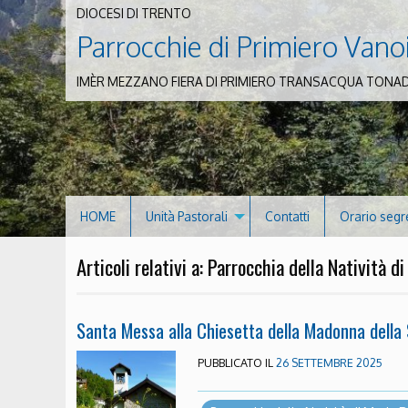
DIOCESI DI TRENTO
Parrocchie di Primiero Vano
IMÈR MEZZANO FIERA DI PRIMIERO TRANSACQUA TONA
HOME
Unità Pastorali
Contatti
Orario segr
Articoli relativi a: Parrocchia della Natività 
Santa Messa alla Chiesetta della Madonna della
PUBBLICATO IL
26 SETTEMBRE 2025