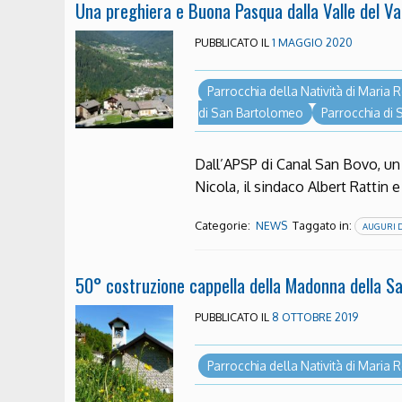
Una preghiera e Buona Pasqua dalla Valle del Va
PUBBLICATO IL
1 MAGGIO 2020
Parrocchia della Natività di Maria
di San Bartolomeo
Parrocchia di
Dall’APSP di Canal San Bovo, u
Nicola, il sindaco Albert Ratti
Categorie:
Taggato in:
NEWS
AUGURI D
50° costruzione cappella della Madonna della Sa
PUBBLICATO IL
8 OTTOBRE 2019
Parrocchia della Natività di Maria