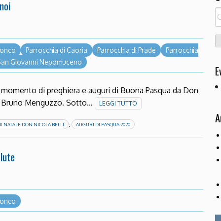
noi
R
pe
 Ronco
Parrocchia di Caoria
Parrocchia di Prade
Parrocchia
 San Giovanni Nepomuceno
E
n momento di preghiera e auguri di Buona Pasqua da Don
n e Bruno Menguzzo. Sotto…
LEGGI TUTTO
A
,
I NATALE DON NICOLA BELLI
AUGURI DI PASQUA 2020
lute
 Ronco