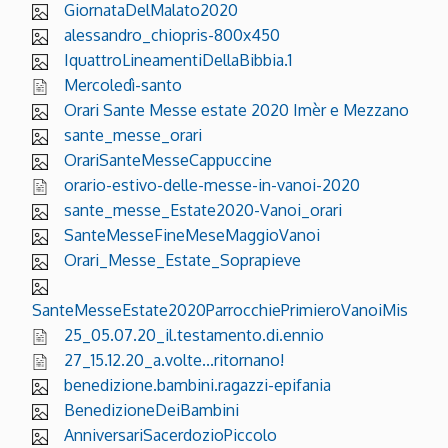
GiornataDelMalato2020
alessandro_chiopris-800x450
IquattroLineamentiDellaBibbia.1
Mercoledì-santo
Orari Sante Messe estate 2020 Imèr e Mezzano
sante_messe_orari
OrariSanteMesseCappuccine
orario-estivo-delle-messe-in-vanoi-2020
sante_messe_Estate2020-Vanoi_orari
SanteMesseFineMeseMaggioVanoi
Orari_Messe_Estate_Soprapieve
SanteMesseEstate2020ParrocchiePrimieroVanoiMis
25_05.07.20_il.testamento.di.ennio
27_15.12.20_a.volte...ritornano!
benedizione.bambini.ragazzi-epifania
BenedizioneDeiBambini
AnniversariSacerdozioPiccolo