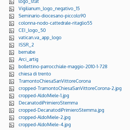
logo_stat
Vigilianum_logo_negativo_15
Seminario-diocesano-piccolo90
colonna-nodo-cattedrale-ritaglio55
CEI_logo_50
vatican.va_app_logo
ISSR_2
bernabe
Arci_artig
bollettino-parrocchiale-maggio-2010-1-728
chiesa di trento
TramontoChiesaSanVittoreCorona
cropped-TramontoChiesaSanVittoreCorona-2.jpg
cropped-AldoMiele-1.jpg
DecanatodiPrimieroStemma
cropped-DecanatodiPrimieroStemma.jpg
cropped-AldoMiele-2.jpg
cropped-AldoMiele-4.jpg