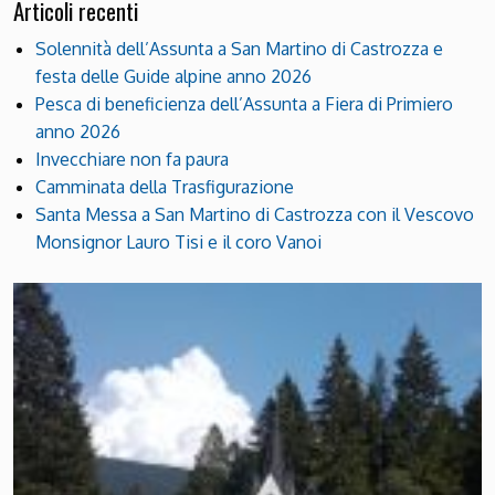
Articoli recenti
Solennità dell’Assunta a San Martino di Castrozza e
festa delle Guide alpine anno 2026
Pesca di beneficienza dell’Assunta a Fiera di Primiero
anno 2026
Invecchiare non fa paura
Camminata della Trasfigurazione
Santa Messa a San Martino di Castrozza con il Vescovo
Monsignor Lauro Tisi e il coro Vanoi