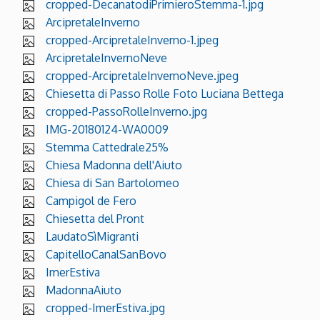
cropped-DecanatodiPrimieroStemma-1.jpg
ArcipretaleInverno
cropped-ArcipretaleInverno-1.jpeg
ArcipretaleInvernoNeve
cropped-ArcipretaleInvernoNeve.jpeg
Chiesetta di Passo Rolle Foto Luciana Bettega
cropped-PassoRolleInverno.jpg
IMG-20180124-WA0009
Stemma Cattedrale25%
Chiesa Madonna dell'Aiuto
Chiesa di San Bartolomeo
Campigol de Fero
Chiesetta del Pront
LaudatoSìMigranti
CapitelloCanalSanBovo
ImerEstiva
MadonnaAiuto
cropped-ImerEstiva.jpg