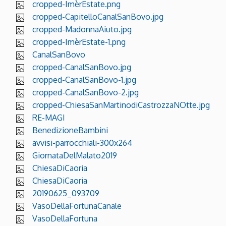
cropped-ImèrEstate.png
cropped-CapitelloCanalSanBovo.jpg
cropped-MadonnaAiuto.jpg
cropped-ImèrEstate-1.png
CanalSanBovo
cropped-CanalSanBovo.jpg
cropped-CanalSanBovo-1.jpg
cropped-CanalSanBovo-2.jpg
cropped-ChiesaSanMartinodiCastrozzaNOtte.jpg
RE-MAGI
BenedizioneBambini
avvisi-parrocchiali-300x264
GiornataDelMalato2019
ChiesaDiCaoria
ChiesaDiCaoria
20190625_093709
VasoDellaFortunaCanale
VasoDellaFortuna